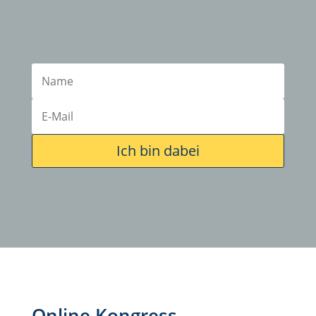
Der Online-Kongress für mehr Erfolg in
deiner Praxis
Ich bin dabei
Online Kongress